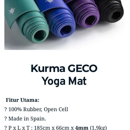
Kurma GECO 
Yoga Mat 
Fitur Utama:
? 100% Rubber, Open Cell 
? Made in Spain. 
? P x L x T : 185cm x 66cm x 
4mm
 (1,9kg)